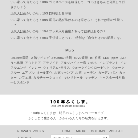
いい家って何だろう：086 ゴミスペースを確保して、ゴミはきちんと分類して行
きましょう！
現代人は歯がいのち：105 口呼吸と鼻呼吸
いい家って何だろう：085 暖房の熱が逃げるのは窓から！ それでは窓の性能っ
て？
現代人は歯がいのち：104 フッ素入り歯磨き粉って効果はあるの？
いい家って何だろう：084 子供達にとって、 特別な「自分だけのお部屋」を。
TAGS
2025年問題
２階リビング
350mmの法則
8020運動
IoT住宅
LDK
ppm
あい
うべ体操
アウトドア
アデノイド
アルツハイマー病
いのち
インプラント
イン
フルエンザ
インレー
ウィリアム･モリス
ウォークインクローゼット
ウォーク
スルー
エアゾル
オール電化
お家キャンプ
お酒
カーテン
ガーデンパン
カッ
ター
カフェ風
カルチャーショック
キシリトール
キッチン
キャスター付き物
干しスタンド
100年ふくしまは、明日のふくしまへのアーカイブ。
ふくしまに生きる人、かかわる人たちの魅力を伝えます。
PRIVACY POLICY
HOME
ABOUT
COLUMN
POST ALL