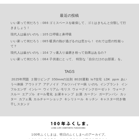
最近の投稿
いい家って何だろう：086 ゴミスペースを確保して、ゴミはきちんと分類して行
きましょう！
現代人は歯がいのち：105 口呼吸と鼻呼吸
いい家って何だろう：085 暖房の熱が逃げるのは窓から！ それでは窓の性能っ
て？
現代人は歯がいのち：104 フッ素入り歯磨き粉って効果はあるの？
いい家って何だろう：084 子供達にとって、 特別な「自分だけのお部屋」を。
TAGS
2025年問題
２階リビング
350mmの法則
8020運動
IoT住宅
LDK
ppm
あい
うべ体操
アウトドア
アデノイド
アルツハイマー病
いのち
インプラント
イン
フルエンザ
インレー
ウィリアム･モリス
ウォークインクローゼット
ウォーク
スルー
エアゾル
オール電化
お家キャンプ
お酒
カーテン
ガーデンパン
カッ
ター
カフェ風
カルチャーショック
キシリトール
キッチン
キャスター付き物
干しスタンド
100年ふくしまは、明日のふくしまへのアーカイブ。