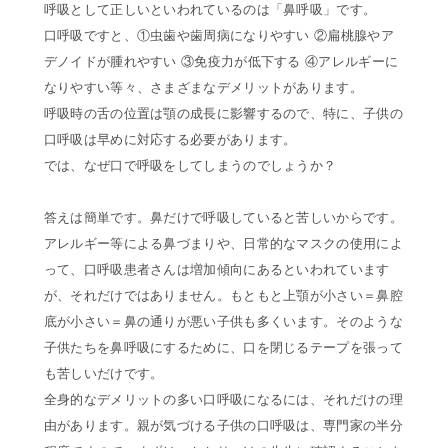
呼吸として正しいといわれているのは「鼻呼吸」です。
口呼吸ですと、①虫歯や歯周病になりやすい ②扁桃腺やア
デノイドが腫れやすい ③免疫力が低下する ④アレルギーに
なりやすい等々、さまざまなデメリットがあります。
呼吸時の舌の位置は顎の成長に影響するので、特に、子供の
口呼吸は早めに対応する必要があります。
では、なぜ口で呼吸をしてしまうのでしょうか？
答えは簡単です。鼻だけで呼吸していると苦しいからです。
アレルギー等による鼻づまりや、日常的なマスクの使用によ
って、口呼吸患者さんは増加傾向にあるといわれています
が、それだけではありません。もともと上顎が小さい＝鼻腔
底が小さい＝鼻の通りが悪い子供も多くいます。そのような
子供たちを鼻呼吸にするために、口を閉じるテープを張って
も苦しいだけです。
全身的なデメリットの多い口呼吸になるには、それだけの理
由があります。親が気づける子供の口呼吸は、専門家の半分