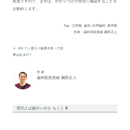
程度ですので、まずは、かかりつけの先生に確認することを
お勧めします。
Tag：
口呼吸
,
歯科
,
訪問歯科
,
鼻呼吸
作者：歯科医院美緒 園田正人
104 フッ素入り歯磨き粉って効
果はあるの？
作 者
歯科医院美緒 園田正人
現代人は歯がいのち もくじ