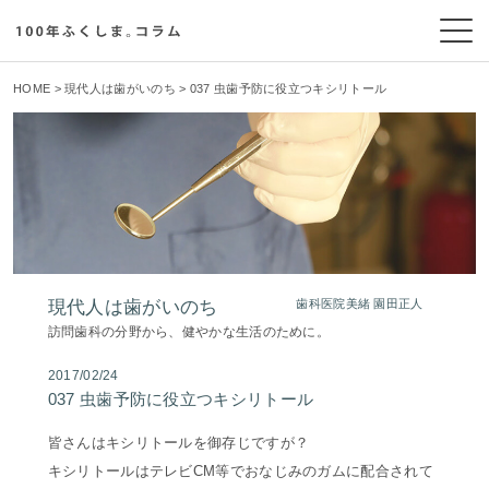
HOME
>
現代人は歯がいのち
> 037 虫歯予防に役立つキシリトール
現代人は歯がいのち
歯科医院美緒 園田正人
訪問歯科の分野から、健やかな生活のために。
2017/02/24
037 虫歯予防に役立つキシリトール
皆さんはキシリトールを御存じですが？
キシリトールはテレビCM等でおなじみのガムに配合されて