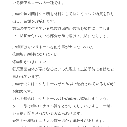
いる糖アルコールの一種です。
虫歯の原因菌はショ糖を材料にして歯にくっつく物質を作り
出し、歯垢を形成します。
歯垢の中で生きている虫歯原因菌が歯垢を酸性にしてしま
い、歯垢が付いている部分が酸で溶けて虫歯になります。
虫歯菌はキシリトールを使う事が出来ないので、
①歯垢が酸性になりにくい
②歯垢がつきにくい
③原因菌自体が弱くなるといった理由で虫歯予防に有効だと
言われています。
虫歯予防にはキシリトールが50％以上配合されているものが
お勧めです。
ガムの場合はキシリトール以外の成分も確認しましょう。
クエン酸は歯のエナメル質をとかしてしまいますし、一緒に
ショ糖が配合されているガムもあります。
香料の柑橘類もエナメル質を溶かす危険性があります。