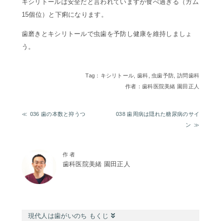
キシリトールは安全だと言われていますが食べ過ぎる（ガム
15個位）と下痢になります。
歯磨きとキシリトールで虫歯を予防し健康を維持しましょ
う。
Tag：
キシリトール
,
歯科
,
虫歯予防
,
訪問歯科
作者：歯科医院美緒 園田正人
036 歯の本数と抑うつ
038 歯周病は隠れた糖尿病のサイ
ン
作 者
歯科医院美緒 園田正人
現代人は歯がいのち もくじ