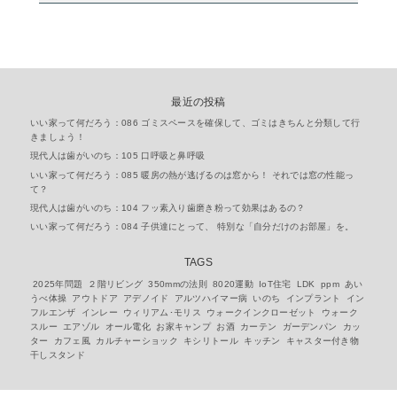
最近の投稿
いい家って何だろう：086 ゴミスペースを確保して、ゴミはきちんと分類して行
きましょう！
現代人は歯がいのち：105 口呼吸と鼻呼吸
いい家って何だろう：085 暖房の熱が逃げるのは窓から！ それでは窓の性能っ
て？
現代人は歯がいのち：104 フッ素入り歯磨き粉って効果はあるの？
いい家って何だろう：084 子供達にとって、 特別な「自分だけのお部屋」を。
TAGS
2025年問題
２階リビング
350mmの法則
8020運動
IoT住宅
LDK
ppm
あい
うべ体操
アウトドア
アデノイド
アルツハイマー病
いのち
インプラント
イン
フルエンザ
インレー
ウィリアム･モリス
ウォークインクローゼット
ウォーク
スルー
エアゾル
オール電化
お家キャンプ
お酒
カーテン
ガーデンパン
カッ
ター
カフェ風
カルチャーショック
キシリトール
キッチン
キャスター付き物
干しスタンド