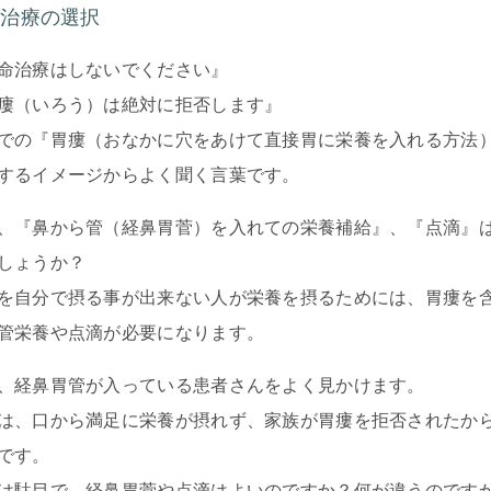
2 治療の選択
命治療はしないでください』
瘻（いろう）は絶対に拒否します』
での『胃瘻（おなかに穴をあけて直接胃に栄養を入れる方法
するイメージからよく聞く言葉です。
、『鼻から管（経鼻胃菅）を入れての栄養補給』、『点滴』
しょうか？
を自分で摂る事が出来ない人が栄養を摂るためには、胃瘻を
管栄養や点滴が必要になります。
、経鼻胃管が入っている患者さんをよく見かけます。
は、口から満足に栄養が摂れず、家族が胃瘻を拒否されたか
です。
は駄目で、経鼻胃菅や点滴はよいのですか？何が違うのです