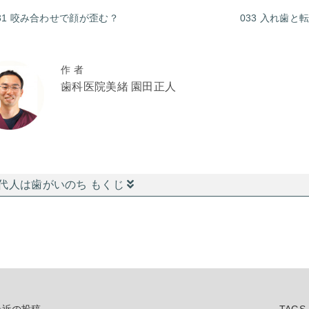
31 咬み合わせで顔が歪む？
033 入れ歯と
作 者
歯科医院美緒 園田正人
代人は歯がいのち もくじ
最近の投稿
TAGS