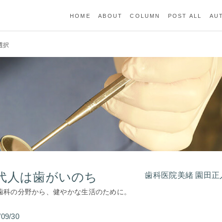
HOME
ABOUT
COLUMN
POST ALL
AU
の選択
代人は歯がいのち
歯科医院美緒 園田正
歯科の分野から、健やかな生活のために。
/09/30