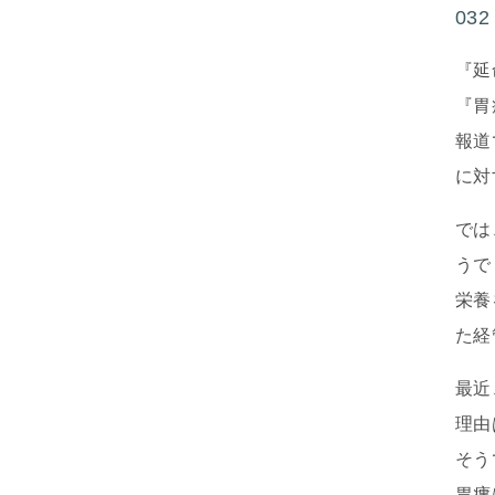
03
『延
『胃
報道
に対
では
うで
栄養
た経
最近
理由
そう
胃瘻