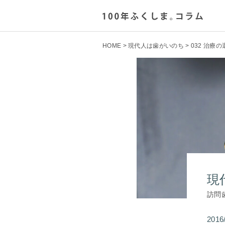
HOME
>
現代人は歯がいのち
> 032 治療
現
訪問
2016