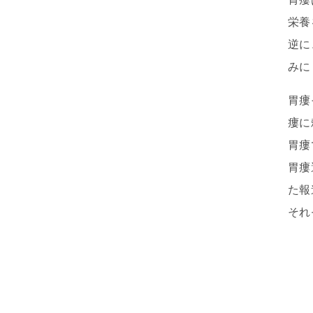
栄養
逆に
みに
胃瘻
瘻に
胃瘻
胃瘻
た報
それ