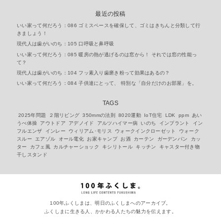
最近の投稿
いい家って何だろう：086 ゴミスペースを確保して、ゴミはきちんと分類して行
きましょう！
現代人は歯がいのち：105 口呼吸と鼻呼吸
いい家って何だろう：085 暖房の熱が逃げるのは窓から！ それでは窓の性能っ
て？
現代人は歯がいのち：104 フッ素入り歯磨き粉って効果はあるの？
いい家って何だろう：084 子供達にとって、 特別な「自分だけのお部屋」を。
TAGS
2025年問題
２階リビング
350mmの法則
8020運動
IoT住宅
LDK
ppm
あい
うべ体操
アウトドア
アデノイド
アルツハイマー病
いのち
インプラント
イン
フルエンザ
インレー
ウィリアム･モリス
ウォークインクローゼット
ウォーク
スルー
エアゾル
オール電化
お家キャンプ
お酒
カーテン
ガーデンパン
カッ
ター
カフェ風
カルチャーショック
キシリトール
キッチン
キャスター付き物
干しスタンド
100年ふくしまは、明日のふくしまへのアーカイブ。
ふくしまに生きる人、かかわる人たちの魅力を伝えます。