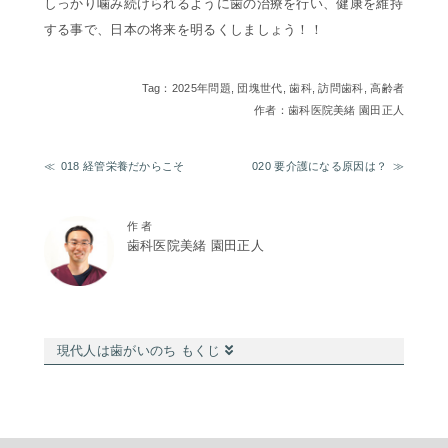
しっかり噛み続けられるように歯の治療を行い、健康を維持
する事で、日本の将来を明るくしましょう！！
Tag：
2025年問題
,
団塊世代
,
歯科
,
訪問歯科
,
高齢者
作者：歯科医院美緒 園田正人
018 経管栄養だからこそ
020 要介護になる原因は？
作 者
歯科医院美緒 園田正人
現代人は歯がいのち もくじ