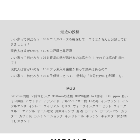
最近の投稿
いい家って何だろう：086 ゴミスペースを確保して、ゴミはきちんと分類して行
きましょう！
現代人は歯がいのち：105 口呼吸と鼻呼吸
いい家って何だろう：085 暖房の熱が逃げるのは窓から！ それでは窓の性能っ
て？
現代人は歯がいのち：104 フッ素入り歯磨き粉って効果はあるの？
いい家って何だろう：084 子供達にとって、 特別な「自分だけのお部屋」を。
TAGS
2025年問題
２階リビング
350mmの法則
8020運動
IoT住宅
LDK
ppm
あい
うべ体操
アウトドア
アデノイド
アルツハイマー病
いのち
インプラント
イン
フルエンザ
インレー
ウィリアム･モリス
ウォークインクローゼット
ウォーク
スルー
エアゾル
オール電化
お家キャンプ
お酒
カーテン
ガーデンパン
カッ
ター
カフェ風
カルチャーショック
キシリトール
キッチン
キャスター付き物
干しスタンド