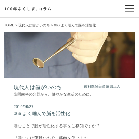
HOME
>
現代人は歯がいのち
> 066 よく噛んで脳を活性化
現代人は歯がいのち
歯科医院美緒 園田正人
訪問歯科の分野から、健やかな生活のために。
2019/09/27
066 よく噛んで脳を活性化
噛むことで脳が活性化する事をご存知ですか？
『噛む』は運動なので、筋肉を使います。