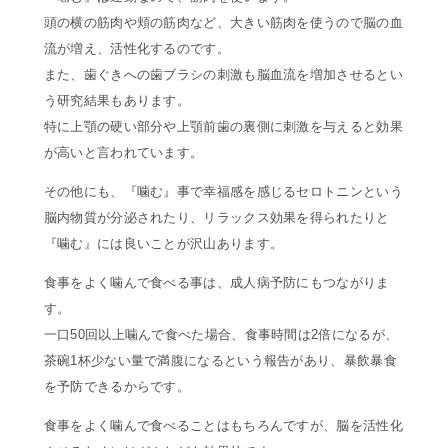
頭の横の筋肉や頬の筋肉など、大きい筋肉を使うので脳の血
流が増え、活性化するのです。
また、歯ぐきへの歯ブラシの刺激も脳血流を増加させるとい
う研究結果もあります。
特に上顎の硬い部分や上顎前歯の裏側に刺激を与えると効果
が高いと言われています。
その他にも、『噛む』事で幸福感を感じるセロトニンという
脳内物質が分泌されたり、リラックス効果を得られたりと
『噛む』には良いことが沢山あります。
食事をよく噛んで食べる事は、成人病予防にもつながりま
す。
一口50回以上噛んで食べた場合、食事時間は2倍になるが、
茶碗1杯少ない量で満腹になるという報告があり、暴飲暴食
を予防できるからです。
食事をよく噛んで食べることはもちろんですが、脳を活性化