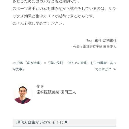
させるためにはガムなども効果的です。
スポーツ選手がガムを噛みながら試合をしているのは、リラ
ックス効果と集中力ＵＰが期待できるからです。
皆さんも試してみてください。
Tag：
歯科
,
訪問歯科
作者：歯科医院美緒 園田正人
065 『歯が大事』＝『歯の役割
067 その食事、お口の機能にあっ
が大事』
てますか？
作 者
歯科医院美緒 園田正人
現代人は歯がいのち もくじ