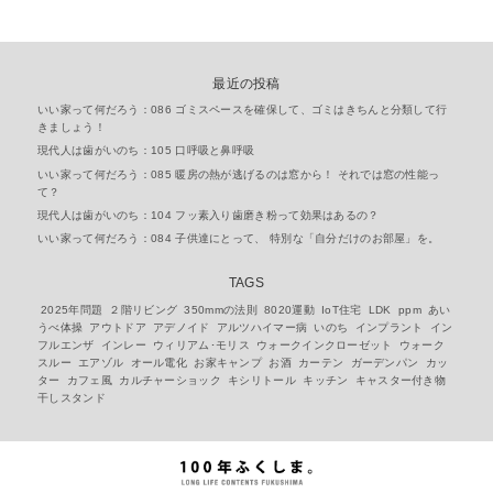
最近の投稿
いい家って何だろう：086 ゴミスペースを確保して、ゴミはきちんと分類して行
きましょう！
現代人は歯がいのち：105 口呼吸と鼻呼吸
いい家って何だろう：085 暖房の熱が逃げるのは窓から！ それでは窓の性能っ
て？
現代人は歯がいのち：104 フッ素入り歯磨き粉って効果はあるの？
いい家って何だろう：084 子供達にとって、 特別な「自分だけのお部屋」を。
TAGS
2025年問題
２階リビング
350mmの法則
8020運動
IoT住宅
LDK
ppm
あい
うべ体操
アウトドア
アデノイド
アルツハイマー病
いのち
インプラント
イン
フルエンザ
インレー
ウィリアム･モリス
ウォークインクローゼット
ウォーク
スルー
エアゾル
オール電化
お家キャンプ
お酒
カーテン
ガーデンパン
カッ
ター
カフェ風
カルチャーショック
キシリトール
キッチン
キャスター付き物
干しスタンド