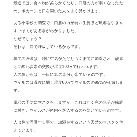
最近では、食べ物が柔らかくなり、口唇の力が弱くなったた
め、ポカーンと口を開いた人をよく見かけます。
ある小学校の調査で、口唇の力が弱い生徒ほど風邪を引きや
すい傾向がある事がわかりました。
なぜでしょう？
それは、口で呼吸しているからです。
鼻での呼吸は、肺に空気がたどりつくまでに加湿され、酸素
と二酸化炭素の交換が湿度100%で行われます。
人の鼻からは、一日に1Lの水分が出ているのです。
ウイルスは湿度に弱く湿度60%でウイルスの95%が死滅しま
す。
風邪の予防にマスクをしますが、これは吐く息の水分が繊維
に付き、ウイルスが体内へ進入するのを防いでいるのです。
人は鼻で呼吸する事で、加湿をするという天然のマスクを備
えています。