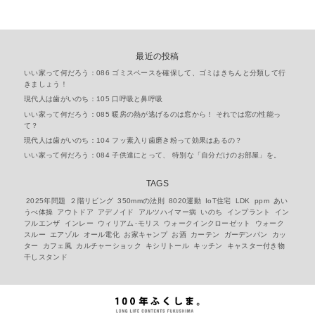
最近の投稿
いい家って何だろう：086 ゴミスペースを確保して、ゴミはきちんと分類して行
きましょう！
現代人は歯がいのち：105 口呼吸と鼻呼吸
いい家って何だろう：085 暖房の熱が逃げるのは窓から！ それでは窓の性能っ
て？
現代人は歯がいのち：104 フッ素入り歯磨き粉って効果はあるの？
いい家って何だろう：084 子供達にとって、 特別な「自分だけのお部屋」を。
TAGS
2025年問題
２階リビング
350mmの法則
8020運動
IoT住宅
LDK
ppm
あい
うべ体操
アウトドア
アデノイド
アルツハイマー病
いのち
インプラント
イン
フルエンザ
インレー
ウィリアム･モリス
ウォークインクローゼット
ウォーク
スルー
エアゾル
オール電化
お家キャンプ
お酒
カーテン
ガーデンパン
カッ
ター
カフェ風
カルチャーショック
キシリトール
キッチン
キャスター付き物
干しスタンド