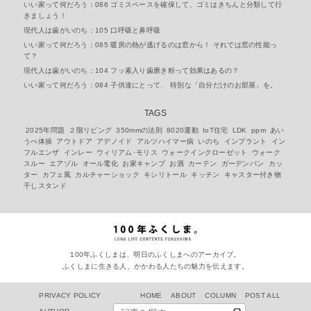
いい家って何だろう：086 ゴミスペースを確保して、ゴミはきちんと分類して行
きましょう！
現代人は歯がいのち：105 口呼吸と鼻呼吸
いい家って何だろう：085 暖房の熱が逃げるのは窓から！ それでは窓の性能っ
て？
現代人は歯がいのち：104 フッ素入り歯磨き粉って効果はあるの？
いい家って何だろう：084 子供達にとって、 特別な「自分だけのお部屋」を。
TAGS
2025年問題
２階リビング
350mmの法則
8020運動
IoT住宅
LDK
ppm
あい
うべ体操
アウトドア
アデノイド
アルツハイマー病
いのち
インプラント
イン
フルエンザ
インレー
ウィリアム･モリス
ウォークインクローゼット
ウォーク
スルー
エアゾル
オール電化
お家キャンプ
お酒
カーテン
ガーデンパン
カッ
ター
カフェ風
カルチャーショック
キシリトール
キッチン
キャスター付き物
干しスタンド
100年ふくしまは、明日のふくしまへのアーカイブ。
ふくしまに生きる人、かかわる人たちの魅力を伝えます。
PRIVACY POLICY
HOME
ABOUT
COLUMN
POST ALL