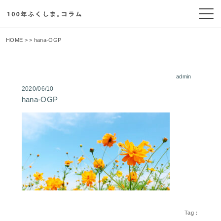
HOME
> > hana-OGP
admin
2020/06/10
hana-OGP
Tag：