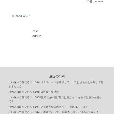
作者：admin
hana-OGP
作 者
admin
最近の投稿
いい家って何だろう：086 ゴミスペースを確保して、ゴミはきちんと分類して行
きましょう！
現代人は歯がいのち：105 口呼吸と鼻呼吸
いい家って何だろう：085 暖房の熱が逃げるのは窓から！ それでは窓の性能っ
て？
現代人は歯がいのち：104 フッ素入り歯磨き粉って効果はあるの？
いい家って何だろう：084 子供達にとって、 特別な「自分だけのお部屋」を。