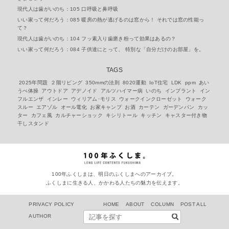
現代人は歯がいのち：105 口呼吸と鼻呼吸
いい家って何だろう：085 暖房の熱が逃げるのは窓から！ それでは窓の性能っ
て？
現代人は歯がいのち：104 フッ素入り歯磨き粉って効果はあるの？
いい家って何だろう：084 子供達にとって、 特別な「自分だけのお部屋」を。
TAGS
2025年問題
２階リビング
350mmの法則
8020運動
IoT住宅
LDK
ppm
あい
うべ体操
アウトドア
アデノイド
アルツハイマー病
いのち
インプラント
イン
フルエンザ
インレー
ウィリアム･モリス
ウォークインクローゼット
ウォーク
スルー
エアゾル
オール電化
お家キャンプ
お酒
カーテン
ガーデンパン
カッ
ター
カフェ風
カルチャーショック
キシリトール
キッチン
キャスター付き物
干しスタンド
100年ふくしまは、明日のふくしまへのアーカイブ。
ふくしまに生きる人、かかわる人たちの魅力を伝えます。
PRIVACY POLICY
HOME
ABOUT
COLUMN
POST ALL
AUTHOR