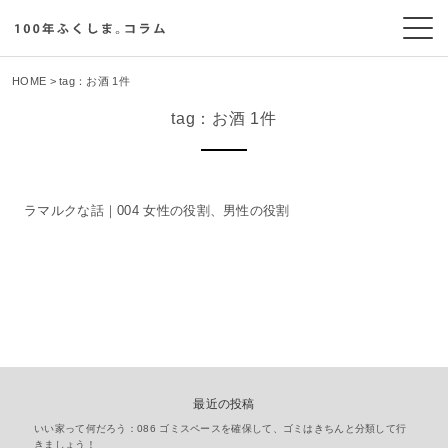
HOME
> tag：お酒 1件
tag：お酒 1件
ラマルクな話｜004 女性の役割、男性の役割
最近の投稿
いい家って何だろう：086 ゴミスペースを確保して、ゴミはきちんと分類して行
きましょう！