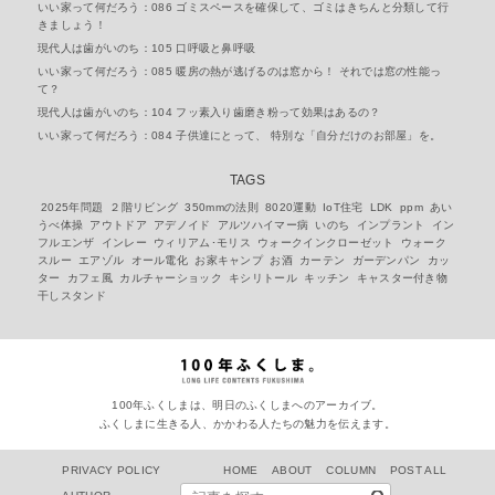
いい家って何だろう：086 ゴミスペースを確保して、ゴミはきちんと分類して行
きましょう！
現代人は歯がいのち：105 口呼吸と鼻呼吸
いい家って何だろう：085 暖房の熱が逃げるのは窓から！ それでは窓の性能っ
て？
現代人は歯がいのち：104 フッ素入り歯磨き粉って効果はあるの？
いい家って何だろう：084 子供達にとって、 特別な「自分だけのお部屋」を。
TAGS
2025年問題
２階リビング
350mmの法則
8020運動
IoT住宅
LDK
ppm
あい
うべ体操
アウトドア
アデノイド
アルツハイマー病
いのち
インプラント
イン
フルエンザ
インレー
ウィリアム･モリス
ウォークインクローゼット
ウォーク
スルー
エアゾル
オール電化
お家キャンプ
お酒
カーテン
ガーデンパン
カッ
ター
カフェ風
カルチャーショック
キシリトール
キッチン
キャスター付き物
干しスタンド
100年ふくしまは、明日のふくしまへのアーカイブ。
ふくしまに生きる人、かかわる人たちの魅力を伝えます。
PRIVACY POLICY
HOME
ABOUT
COLUMN
POST ALL