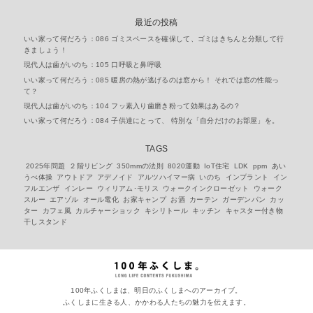
最近の投稿
いい家って何だろう：086 ゴミスペースを確保して、ゴミはきちんと分類して行
きましょう！
現代人は歯がいのち：105 口呼吸と鼻呼吸
いい家って何だろう：085 暖房の熱が逃げるのは窓から！ それでは窓の性能っ
て？
現代人は歯がいのち：104 フッ素入り歯磨き粉って効果はあるの？
いい家って何だろう：084 子供達にとって、 特別な「自分だけのお部屋」を。
TAGS
2025年問題
２階リビング
350mmの法則
8020運動
IoT住宅
LDK
ppm
あい
うべ体操
アウトドア
アデノイド
アルツハイマー病
いのち
インプラント
イン
フルエンザ
インレー
ウィリアム･モリス
ウォークインクローゼット
ウォーク
スルー
エアゾル
オール電化
お家キャンプ
お酒
カーテン
ガーデンパン
カッ
ター
カフェ風
カルチャーショック
キシリトール
キッチン
キャスター付き物
干しスタンド
100年ふくしまは、明日のふくしまへのアーカイブ。
ふくしまに生きる人、かかわる人たちの魅力を伝えます。