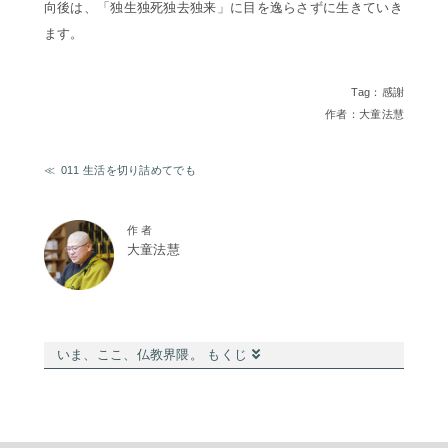
向後は、
「独生独死独去独来」
に目を逸らさずに生きていき
ます。
Tag：
感謝
作者：大童法慧
011 生活を切り詰めてでも
作 者
大童法慧
いま、ここ、仏教界隈。 もくじ