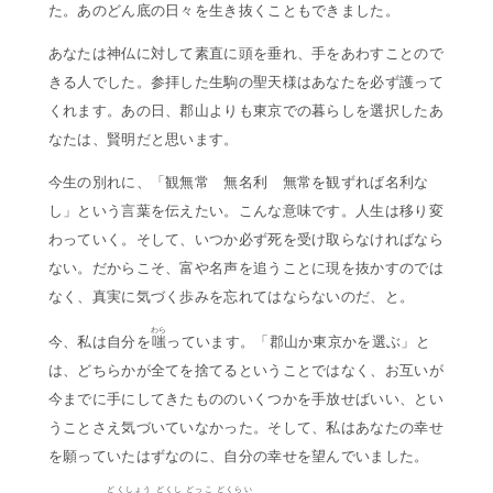
た。あのどん底の日々を生き抜くこともできました。
あなたは神仏に対して素直に頭を垂れ、手をあわすことので
きる人でした。参拝した生駒の聖天様はあなたを必ず護って
くれます。あの日、郡山よりも東京での暮らしを選択したあ
なたは、賢明だと思います。
今生の別れに、「観無常 無名利 無常を観ずれば名利な
し」という言葉を伝えたい。こんな意味です。人生は移り変
わっていく。そして、いつか必ず死を受け取らなければなら
ない。だからこそ、富や名声を追うことに現を抜かすのでは
なく、真実に気づく歩みを忘れてはならないのだ、と。
わら
今、私は自分を
嗤
っています。「郡山か東京かを選ぶ」と
は、どちらかが全てを捨てるということではなく、お互いが
今までに手にしてきたもののいくつかを手放せばいい、とい
うことさえ気づいていなかった。そして、私はあなたの幸せ
を願っていたはずなのに、自分の幸せを望んでいました。
どくしょう どくし どっこ どくらい