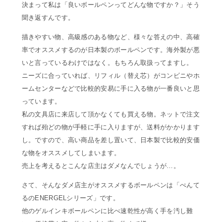
決まって私は「良いボールペンってどんな物ですか？」そう
聞き返すんです。
描きやすい物、高級感のある物など、様々な答えの中、高確
率でオススメするのが日本製のボールペンです。海外製が悪
いと言っているわけではなく。もちろん取扱ってますし。
ニーズに合っていれば、リフィル（替え芯）がコンビニやホ
ームセンターなどで比較的安易に手に入る物が一番良いと思
っています。
私の文具店に来店して頂かなくても買える物。ネットで注文
すれば殆どの物が手軽に手に入りますが、送料がかかります
し。ですので、高い商品を差し置いて、日本製で比較的安価
な物をオススメしてしまいます。
売上を考えるとこんな店主はダメなんでしょうが…。
さて、そんなダメ店主がオススメするボールペンは「ぺんて
るのENERGELシリーズ」です。
他のゲルインキボールペンに比べ速乾性が高く手を汚し難