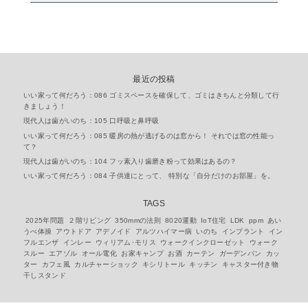
最近の投稿
いい家って何だろう：086 ゴミスペースを確保して、ゴミはきちんと分類して行
きましょう！
現代人は歯がいのち：105 口呼吸と鼻呼吸
いい家って何だろう：085 暖房の熱が逃げるのは窓から！ それでは窓の性能っ
て？
現代人は歯がいのち：104 フッ素入り歯磨き粉って効果はあるの？
いい家って何だろう：084 子供達にとって、 特別な「自分だけのお部屋」を。
TAGS
2025年問題
２階リビング
350mmの法則
8020運動
IoT住宅
LDK
ppm
あい
うべ体操
アウトドア
アデノイド
アルツハイマー病
いのち
インプラント
イン
フルエンザ
インレー
ウィリアム･モリス
ウォークインクローゼット
ウォーク
スルー
エアゾル
オール電化
お家キャンプ
お酒
カーテン
ガーデンパン
カッ
ター
カフェ風
カルチャーショック
キシリトール
キッチン
キャスター付き物
干しスタンド