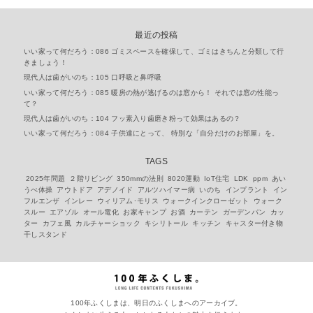
最近の投稿
いい家って何だろう：086 ゴミスペースを確保して、ゴミはきちんと分類して行
きましょう！
現代人は歯がいのち：105 口呼吸と鼻呼吸
いい家って何だろう：085 暖房の熱が逃げるのは窓から！ それでは窓の性能っ
て？
現代人は歯がいのち：104 フッ素入り歯磨き粉って効果はあるの？
いい家って何だろう：084 子供達にとって、 特別な「自分だけのお部屋」を。
TAGS
2025年問題
２階リビング
350mmの法則
8020運動
IoT住宅
LDK
ppm
あい
うべ体操
アウトドア
アデノイド
アルツハイマー病
いのち
インプラント
イン
フルエンザ
インレー
ウィリアム･モリス
ウォークインクローゼット
ウォーク
スルー
エアゾル
オール電化
お家キャンプ
お酒
カーテン
ガーデンパン
カッ
ター
カフェ風
カルチャーショック
キシリトール
キッチン
キャスター付き物
干しスタンド
100年ふくしまは、明日のふくしまへのアーカイブ。