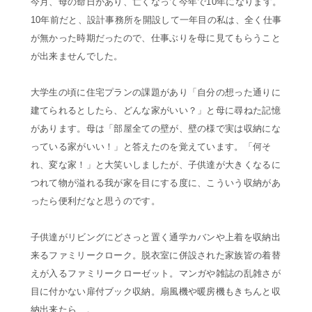
今月、母の命日があり、亡くなって今年で10年になります。
10年前だと、設計事務所を開設して一年目の私は、全く仕事
が無かった時期だったので、仕事ぶりを母に見てもらうこと
が出来ませんでした。
大学生の頃に住宅プランの課題があり「自分の想った通りに
建てられるとしたら、どんな家がいい？」と母に尋ねた記憶
があります。母は「部屋全ての壁が、壁の様で実は収納にな
っている家がいい！」と答えたのを覚えています。「何そ
れ、変な家！」と大笑いしましたが、子供達が大きくなるに
つれて物が溢れる我が家を目にする度に、こういう収納があ
ったら便利だなと思うのです。
子供達がリビングにどさっと置く通学カバンや上着を収納出
来るファミリークローク。脱衣室に併設された家族皆の着替
えが入るファミリークローゼット。マンガや雑誌の乱雑さが
目に付かない扉付ブック収納。扇風機や暖房機もきちんと収
納出来たら…。