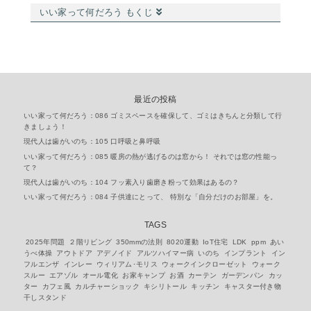
いい家って何だろう もくじ
最近の投稿
いい家って何だろう：086 ゴミスペースを確保して、ゴミはきちんと分類して行
きましょう！
現代人は歯がいのち：105 口呼吸と鼻呼吸
いい家って何だろう：085 暖房の熱が逃げるのは窓から！ それでは窓の性能っ
て？
現代人は歯がいのち：104 フッ素入り歯磨き粉って効果はあるの？
いい家って何だろう：084 子供達にとって、 特別な「自分だけのお部屋」を。
TAGS
2025年問題
２階リビング
350mmの法則
8020運動
IoT住宅
LDK
ppm
あい
うべ体操
アウトドア
アデノイド
アルツハイマー病
いのち
インプラント
イン
フルエンザ
インレー
ウィリアム･モリス
ウォークインクローゼット
ウォーク
スルー
エアゾル
オール電化
お家キャンプ
お酒
カーテン
ガーデンパン
カッ
ター
カフェ風
カルチャーショック
キシリトール
キッチン
キャスター付き物
干しスタンド