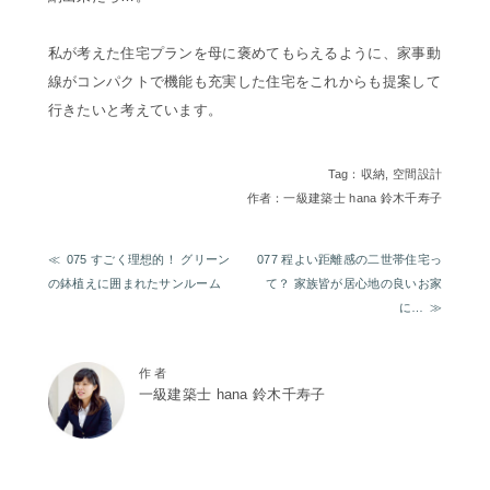
私が考えた住宅プランを母に褒めてもらえるように、家事動
線がコンパクトで機能も充実した住宅をこれからも提案して
行きたいと考えています。
Tag：
収納
,
空間設計
作者：一級建築士 hana 鈴木千寿子
075 すごく理想的！ グリーン
077 程よい距離感の二世帯住宅っ
の鉢植えに囲まれたサンルーム
て？ 家族皆が居心地の良いお家
に…
作 者
一級建築士 hana 鈴木千寿子