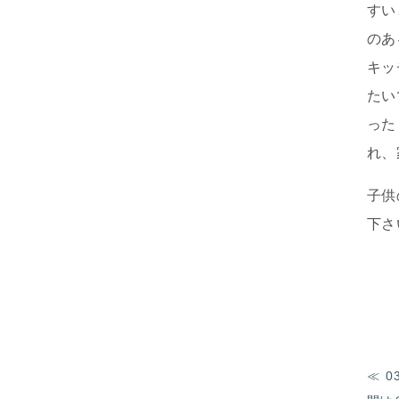
すい
のあ
キッ
たい
った
れ、
子供
下さ
0