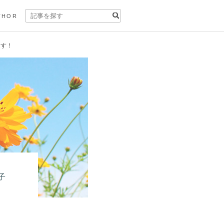
THOR
ます！
子