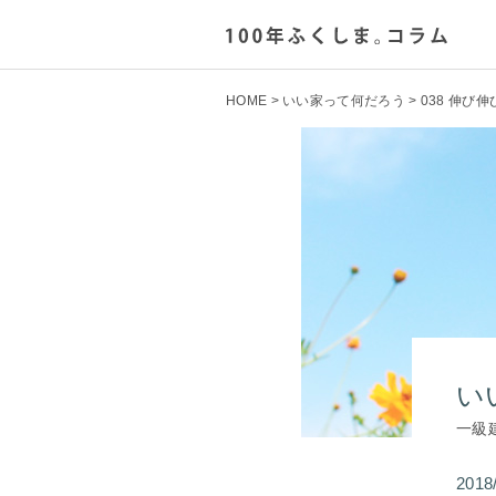
HOME
>
いい家って何だろう
> 038 伸
い
一級
2018