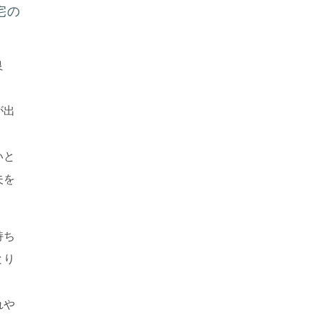
宅の
良
が出
いと
夫を
持ち
とり
れや