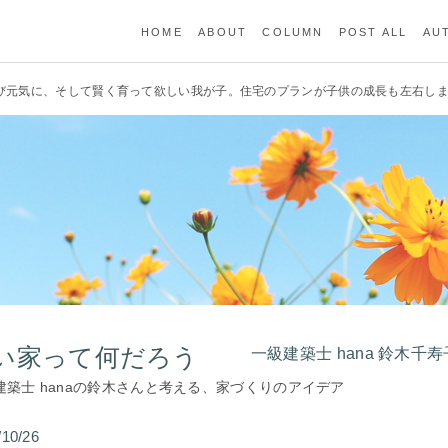
HOME
ABOUT
COLUMN
POST ALL
AU
び伸び元気に、そして賢く育って欲しい我が子。住宅のプランが子供の成長も左右し
い家って何だろう
一級建築士 hana 鈴木千寿
建築士 hanaの鈴木さんと考える、家づくりのアイデア
/10/26