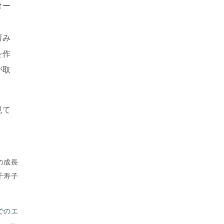
ター
育み
を作
が取
見て
の成長
木千寿子
でのエ